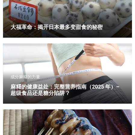
大福革命：揭开日本最多变甜食的秘密
成分
麻糬的力量
麻糬的健康益处：完整营养指南（2025 年）–
超级食品还是糖分陷阱？