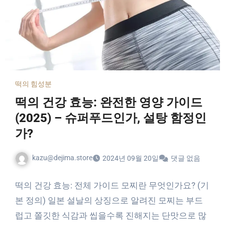
떡의 힘
성분
떡의 건강 효능: 완전한 영양 가이드
(2025) – 슈퍼푸드인가, 설탕 함정인
가?
kazu@dejima.store
2024년 09월 20일
댓글 없음
떡의 건강 효능: 전체 가이드 모찌란 무엇인가요? (기
본 정의) 일본 설날의 상징으로 알려진 모찌는 부드
럽고 쫄깃한 식감과 씹을수록 진해지는 단맛으로 많