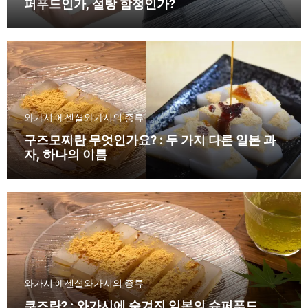
퍼푸드인가, 설탕 함정인가?
와가시 에센셜
와가시의 종류
구즈모찌란 무엇인가요? : 두 가지 다른 일본 과
자, 하나의 이름
와가시 에센셜
와가시의 종류
쿠즈란? : 와가시에 숨겨진 일본의 슈퍼푸드