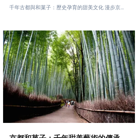
千年古都與和菓子：歷史孕育的甜美文化 漫步京…