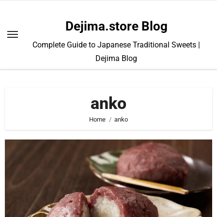
Skip
to
Dejima.store Blog
content
Complete Guide to Japanese Traditional Sweets |
Dejima Blog
anko
Home
anko