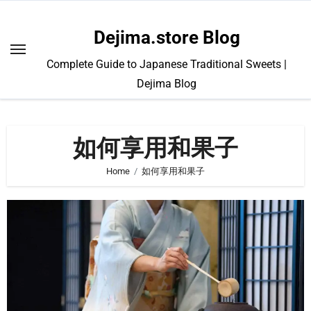
Skip
to
Dejima.store Blog
content
Complete Guide to Japanese Traditional Sweets |
Dejima Blog
如何享用和果子
Home
如何享用和果子