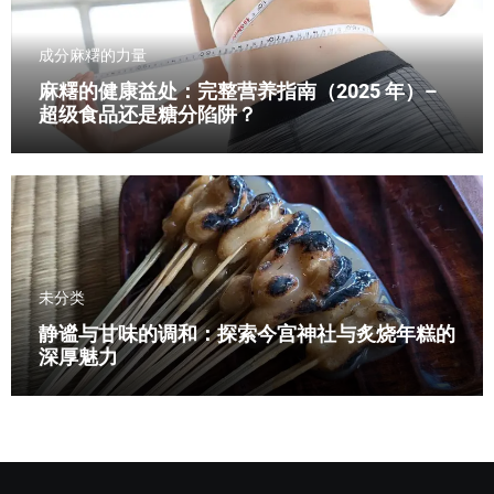
成分
麻糬的力量
麻糬的健康益处：完整营养指南（2025 年）–
超级食品还是糖分陷阱？
未分类
静谧与甘味的调和：探索今宫神社与炙烧年糕的
深厚魅力