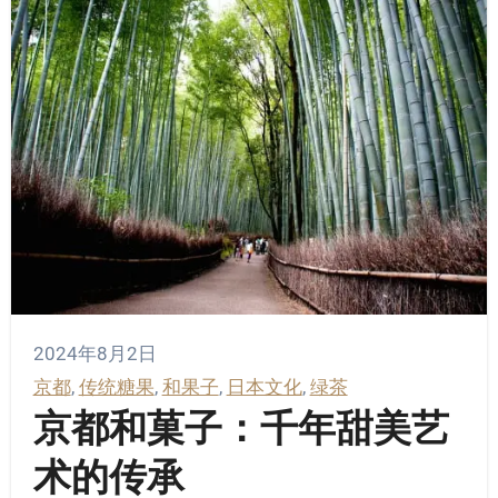
2024年8月2日
京都
, 
传统糖果
, 
和果子
, 
日本文化
, 
绿茶
京都和菓子：千年甜美艺
术的传承