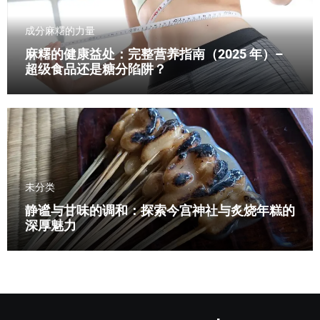
成分
麻糬的力量
麻糬的健康益处：完整营养指南（2025 年）–
超级食品还是糖分陷阱？
未分类
静谧与甘味的调和：探索今宫神社与炙烧年糕的
深厚魅力