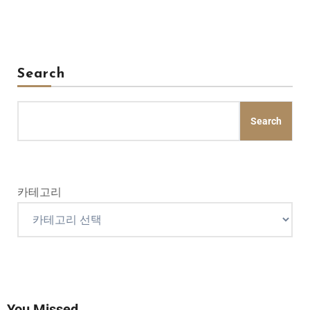
Search
Search
카테고리
You Missed