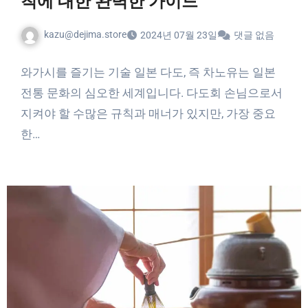
칙에 대한 완벽한 가이드
kazu@dejima.store
2024년 07월 23일
댓글 없음
와가시를 즐기는 기술 일본 다도, 즉 차노유는 일본
전통 문화의 심오한 세계입니다. 다도회 손님으로서
지켜야 할 수많은 규칙과 매너가 있지만, 가장 중요
한…