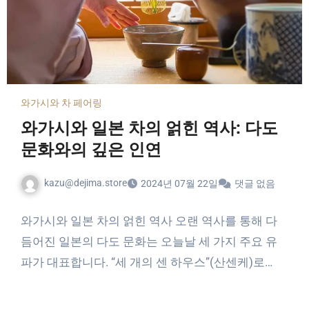
와가시와 차 페어링
와가시와 일본 차의 얽힌 역사: 다도
문화와의 깊은 인연
kazu@dejima.store
2024년 07월 22일
댓글 없음
와가시와 일본 차의 얽힌 역사 오랜 역사를 통해 다
듬어진 일본의 다도 문화는 오늘날 세 가지 주요 유
파가 대표합니다. “세 개의 센 하우스”(산센케)로…