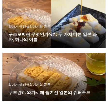
와가시 에센셜
와가시의 종류
구즈모찌란 무엇인가요? : 두 가지 다른 일본 과
자, 하나의 이름
와가시 에센셜
와가시의 종류
쿠즈란? : 와가시에 숨겨진 일본의 슈퍼푸드