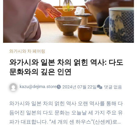
와가시와 차 페어링
와가시와 일본 차의 얽힌 역사: 다도
문화와의 깊은 인연
kazu@dejima.store
2024년 07월 22일
댓글 없음
와가시와 일본 차의 얽힌 역사 오랜 역사를 통해 다
듬어진 일본의 다도 문화는 오늘날 세 가지 주요 유
파가 대표합니다. “세 개의 센 하우스”(산센케)로…