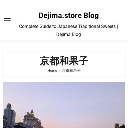
Skip
to
Dejima.store Blog
content
Complete Guide to Japanese Traditional Sweets |
Dejima Blog
京都和果子
Home
京都和果子