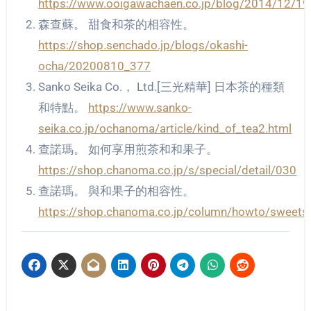
https://www.ooigawachaen.co.jp/blog/2014/12/1
森查蘇。 甜食和茶的相容性。
https://shop.senchado.jp/blogs/okashi-
ocha/20200810_377
Sanko Seika Co.， Ltd.[三光精華] 日本茶的種類
和特點。
https://www.sanko-
seika.co.jp/ochanoma/article/kind_of_tea2.html
查諾瑪。 如何享用煎茶和和果子。
https://shop.chanoma.co.jp/s/special/detail/030
查諾瑪。 與和果子的相容性。
https://shop.chanoma.co.jp/column/howto/sweets