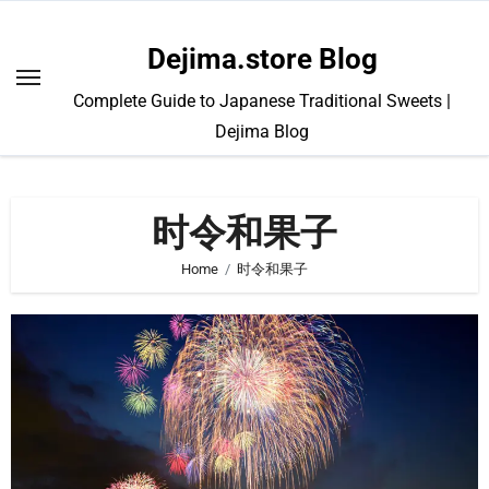
Skip
to
Dejima.store Blog
content
Complete Guide to Japanese Traditional Sweets |
Dejima Blog
时令和果子
Home
时令和果子