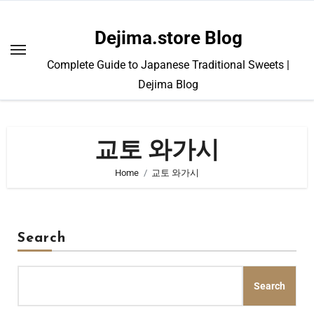
Skip
to
Dejima.store Blog
content
Complete Guide to Japanese Traditional Sweets |
Dejima Blog
교토 와가시
Home
교토 와가시
Search
Search