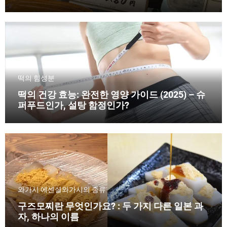
떡의 힘
성분
떡의 건강 효능: 완전한 영양 가이드 (2025) – 슈
퍼푸드인가, 설탕 함정인가?
와가시 에센셜
와가시의 종류
구즈모찌란 무엇인가요? : 두 가지 다른 일본 과
자, 하나의 이름